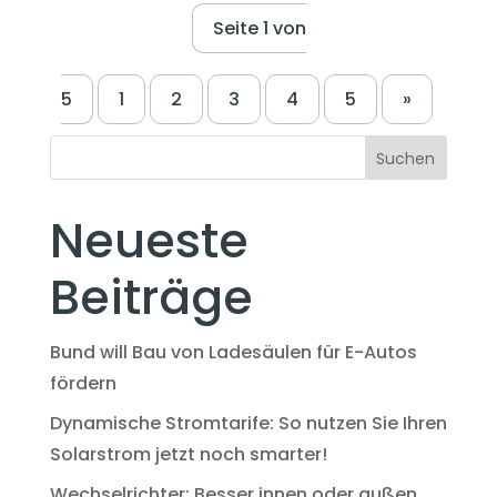
Seite 1 von
5
1
2
3
4
5
»
Suchen
Neueste
Beiträge
Bund will Bau von Ladesäulen für E-Autos
fördern
Dynamische Stromtarife: So nutzen Sie Ihren
Solarstrom jetzt noch smarter!
Wechselrichter: Besser innen oder außen