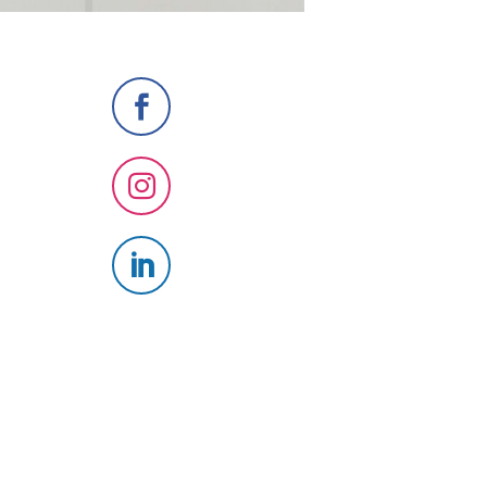


